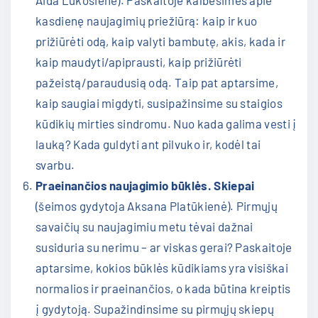
Aida Lukošienė). Paskaitoje kalbėsimės apie
kasdienę naujagimių priežiūrą: kaip ir kuo
prižiūrėti odą, kaip valyti bambutę, akis, kada ir
kaip maudyti/apiprausti, kaip prižiūrėti
pažeistą/paraudusią odą. Taip pat aptarsime,
kaip saugiai migdyti, susipažinsime su staigios
kūdikių mirties sindromu. Nuo kada galima vesti į
lauką? Kada guldyti ant pilvuko ir, kodėl tai
svarbu.
Praeinančios naujagimio būklės. Skiepai
(šeimos gydytoja Aksana Platūkienė). Pirmųjų
savaičių su naujagimiu metu tėvai dažnai
susiduria su nerimu – ar viskas gerai? Paskaitoje
aptarsime, kokios būklės kūdikiams yra visiškai
normalios ir praeinančios, o kada būtina kreiptis
į gydytoją. Supažindinsime su pirmųjų skiepų