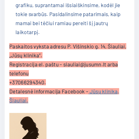
grafiku, suprantamai išsiaiškinsime, kodėl jie
tokie svarbūs. Pasidalinsime patarimais, kaip
mamai bei tėčiui ramiau pereiti šį jautrų
laikotarpį.
Paskaitos vyksta adresu P. Višinskio g. 14, Šiauliai,
„Jūsų klinika”.
Registracija el. paštu – siauliai@jusumn.lt arba
telefonu
+37066294340.
Detalesnė informacija Facebook –
Jūsų klinika,
Šiauliai.