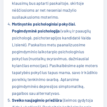
klausimų bus aptarti paskaitoje, skirtoje
nėščiosioms ar net neseniai mažylio
susilaukusioms moterims.
Motinystės psichologiniai pokyčiai.
Pogimdyminė psichologija
(vaikų ir paauglių
psichologė, psichoterapijos kandidatė Vaida
Lisienė). Paskaitos metu paanalizuosime
pogimdyminio laikotarpio psichologinius
pokyčius (nuotaikų svyravimus, dažniausiai
kylančias emocijas). Pasikalbėsime apie moters
tapatybės pokyčius tapus mama, savo ir kūdikio
poreikių tenkinimo svarbą. Aptarsime
pogimdyminės depresijos simptomatiką,
pagalbos sau alternatyvas.
Sveiko naujagimio priežiūra
(šeimos gydytoja