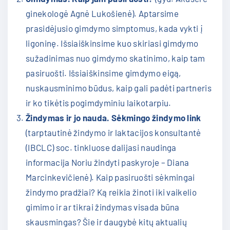
ginekologė Agnė Lukošienė). Aptarsime
prasidėjusio gimdymo simptomus, kada vykti į
ligoninę. Išsiaiškinsime kuo skiriasi gimdymo
sužadinimas nuo gimdymo skatinimo, kaip tam
pasiruošti. Išsiaiškinsime gimdymo eigą,
nuskausminimo būdus, kaip gali padėti partneris
ir ko tikėtis pogimdyminiu laikotarpiu.
Žindymas ir jo nauda. Sėkmingo žindymo link
(tarptautinė žindymo ir laktacijos konsultantė
(IBCLC) soc. tinkluose dalijasi naudinga
informacija Noriu žindyti paskyroje – Diana
Marcinkevičienė). Kaip pasiruošti sėkmingai
žindymo pradžiai? Ką reikia žinoti iki vaikelio
gimimo ir ar tikrai žindymas visada būna
skausmingas? Šie ir daugybė kitų aktualių