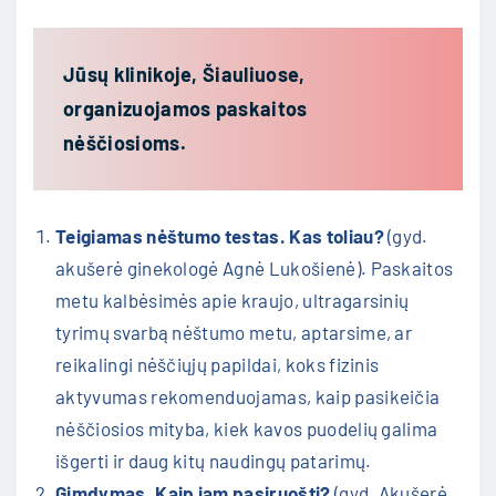
Jūsų klinikoje, Šiauliuose,
organizuojamos paskaitos
nėščiosioms.
Teigiamas nėštumo testas. Kas toliau?
(gyd.
akušerė ginekologė Agnė Lukošienė). Paskaitos
metu kalbėsimės apie kraujo, ultragarsinių
tyrimų svarbą nėštumo metu, aptarsime, ar
reikalingi nėščiųjų papildai, koks fizinis
aktyvumas rekomenduojamas, kaip pasikeičia
nėščiosios mityba, kiek kavos puodelių galima
išgerti ir daug kitų naudingų patarimų.
Gimdymas. Kaip jam pasiruošti?
(gyd. Akušerė