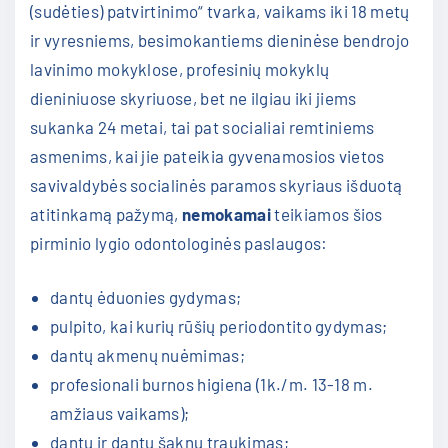
(sudėties) patvirtinimo“ tvarka, vaikams iki 18 metų
ir vyresniems, besimokantiems dieninėse bendrojo
lavinimo mokyklose, profesinių mokyklų
dieniniuose skyriuose, bet ne ilgiau iki jiems
sukanka 24 metai, tai pat socialiai remtiniems
asmenims, kai jie pateikia gyvenamosios vietos
savivaldybės socialinės paramos skyriaus išduotą
atitinkamą pažymą,
nemokamai
teikiamos šios
pirminio lygio odontologinės paslaugos:
dantų ėduonies gydymas;
pulpito, kai kurių rūšių periodontito gydymas;
dantų akmenų nuėmimas;
profesionali burnos higiena (1k./m. 13-18 m.
amžiaus vaikams);
dantų ir dantų šaknų traukimas;