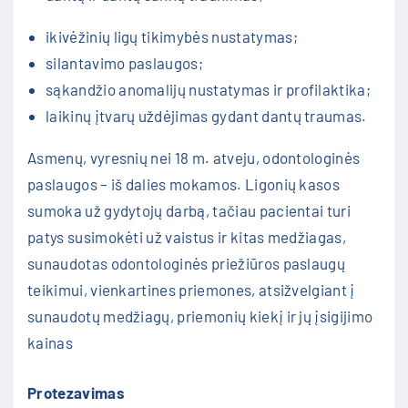
ikivėžinių ligų tikimybės nustatymas;
silantavimo paslaugos;
sąkandžio anomalijų nustatymas ir profilaktika;
laikinų įtvarų uždėjimas gydant dantų traumas.
Asmenų, vyresnių nei 18 m. atveju, odontologinės
paslaugos – iš dalies mokamos. Ligonių kasos
sumoka už gydytojų darbą, tačiau pacientai turi
patys susimokėti už vaistus ir kitas medžiagas,
sunaudotas odontologinės priežiūros paslaugų
teikimui, vienkartines priemones, atsižvelgiant į
sunaudotų medžiagų, priemonių kiekį ir jų įsigijimo
kainas
Protezavimas