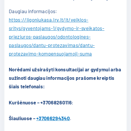
Daugiau informacijos:
https://ligoniukasa.lrv.lt/lt/veiklos-
sritys/gyventojams-1/gydymo-ir-sveikatos-
prieziuros-paslaugos/odontologines-
paslaugos/dantu-protezavimas/dantu-
protezavimo-kompensuojamoji-suma
Norėdami užsirašyti konsultacijai ar gydymui arba
sužinoti daugiau informacijos prašome kreiptis
šiais telefonais:
Kuršėnuose – +37068260116
;
Šiauliuose –
+37066294340
.