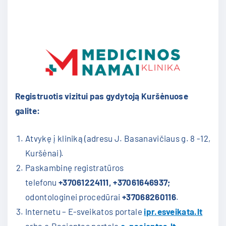
Registruotis vizitui pas gydytoją Kuršėnuose
galite:
Atvykę į kliniką (adresu J. Basanavičiaus g. 8 -12,
Kuršėnai).
Paskambinę registratūros
telefonu
+37061224111, +37061646937;
odontologinei procedūrai
+37068260116
.
Internetu – E-sveikatos portale
i
pr.esveikata.lt
arba e.Pacientas portale
e-pacientas.lt