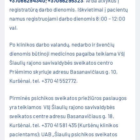
+37066294340; +37066295323
. Arba atvykus į
registratūrą darbo dienomis. Iškvietimai į pacientų
namus registruojami darbo dienomis 8:00 – 12:00
val.
Po klinikos darbo valandų, nedarbo ir švenčių
dienomis būtinoji medicinos pagalba teikiama VšĮ
Šiaulių rajono savivaldybės sveikatos centro
Priėmimo skyriuje adresu Basanavičiaus g. 10,
Kuršėnai, tel. +370 41 552772.
Pirminės psichikos sveikatos priežiūros paslaugos
yra teikiamos VšĮ Šiaulių rajono savivaldybės
sveikatos centre adresu Basanavičiaus g. 18,
Kuršėnai, tel. +370 41 581 435 (Kuršėnų klinikos
pacientams); UAB „Šiaulių psichikos sveikatos