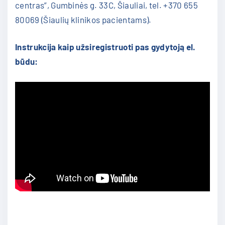
centras”, Gumbinės g. 33C, Šiauliai, tel. +370 655
80069 (Šiaulių klinikos pacientams).
Instrukcija kaip užsiregistruoti pas gydytoją el.
būdu: