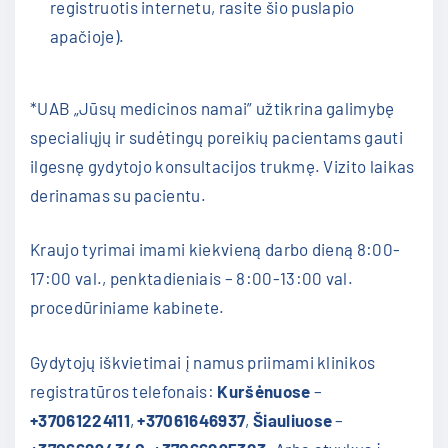
registruotis internetu, rasite šio puslapio
apačioje).
*UAB „Jūsų medicinos namai” užtikrina galimybę
specialiųjų ir sudėtingų poreikių pacientams gauti
ilgesnę gydytojo konsultacijos trukmę. Vizito laikas
derinamas su pacientu.
Kraujo tyrimai imami kiekvieną darbo dieną 8:00-
17:00 val., penktadieniais – 8:00-13:00 val.
procedūriniame kabinete.
Gydytojų iškvietimai į namus priimami klinikos
registratūros telefonais:
Kuršėnuose
–
+37061224111
,
+37061646937
,
Šiauliuose
–